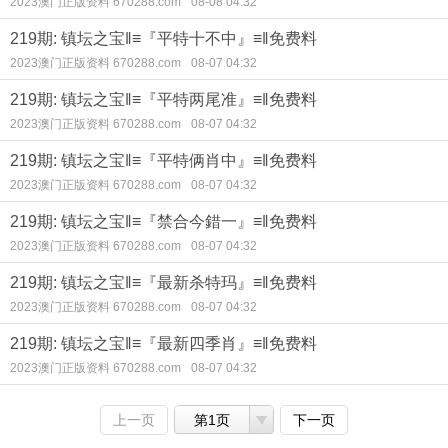
2023澳门正版资料 670288.com
08-08 04:32
219期: 镇坛之宝‖≡『平特十不中』≡‖免费料
2023澳门正版资料 670288.com
08-07 04:32
219期: 镇坛之宝‖≡『平特两尾准』≡‖免费料
2023澳门正版资料 670288.com
08-07 04:32
219期: 镇坛之宝‖≡『平特俩肖中』≡‖免费料
2023澳门正版资料 670288.com
08-07 04:32
219期: 镇坛之宝‖≡『禁合今錯一』≡‖免费料
2023澳门正版资料 670288.com
08-07 04:32
219期: 镇坛之宝‖≡『最新杀特玛』≡‖免费料
2023澳门正版资料 670288.com
08-07 04:32
219期: 镇坛之宝‖≡『最新四季肖』≡‖免费料
2023澳门正版资料 670288.com
08-07 04:32
上一页
第1页
下一页