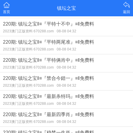
镇坛之宝
首页
返回
220期: 镇坛之宝‖≡『平特十不中』≡‖免费料
2023澳门正版资料 670288.com
08-08 04:32
220期: 镇坛之宝‖≡『平特两尾准』≡‖免费料
2023澳门正版资料 670288.com
08-08 04:32
220期: 镇坛之宝‖≡『平特俩肖中』≡‖免费料
2023澳门正版资料 670288.com
08-08 04:32
220期: 镇坛之宝‖≡『禁合今錯一』≡‖免费料
2023澳门正版资料 670288.com
08-08 04:32
220期: 镇坛之宝‖≡『最新杀特玛』≡‖免费料
2023澳门正版资料 670288.com
08-08 04:32
220期: 镇坛之宝‖≡『最新四季肖』≡‖免费料
2023澳门正版资料 670288.com
08-08 04:32
220期: 镇坛之宝‖≡『稳禁一生肖』≡‖免费料