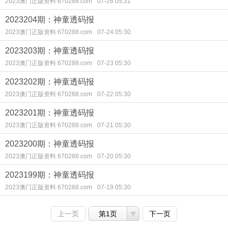
2023澳门正版资料 670288.com
07-26 05:31
2023204期：神童透码报
2023澳门正版资料 670288.com
07-24 05:30
2023203期：神童透码报
2023澳门正版资料 670288.com
07-23 05:30
2023202期：神童透码报
2023澳门正版资料 670288.com
07-22 05:30
2023201期：神童透码报
2023澳门正版资料 670288.com
07-21 05:30
2023200期：神童透码报
2023澳门正版资料 670288.com
07-20 05:30
2023199期：神童透码报
2023澳门正版资料 670288.com
07-19 05:30
上一页
第1页
下一页