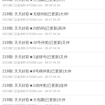
2023澳门正版资料 670288.com
08-08 04:34
219期: 天天好彩★无错9俏(已更新)大仲!
2023澳门正版资料 670288.com
08-07 04:34
219期: 天天好彩★2俏5码(已更新)高仲
2023澳门正版资料 670288.com
08-07 04:34
219期: 天天好彩★10号仲奖(已更新)又仲
2023澳门正版资料 670288.com
08-07 04:34
219期: 天天好彩★1波猜号(已更新)又仲
2023澳门正版资料 670288.com
08-07 04:34
219期: 天天好彩★8号碼仲奖(已更新)大仲
2023澳门正版资料 670288.com
08-07 04:34
219期: 天天好彩★1俏仲奖(已更新)连仲
2023澳门正版资料 670288.com
08-07 04:34
219期: 天天好彩★大包圍(已更新)大仲