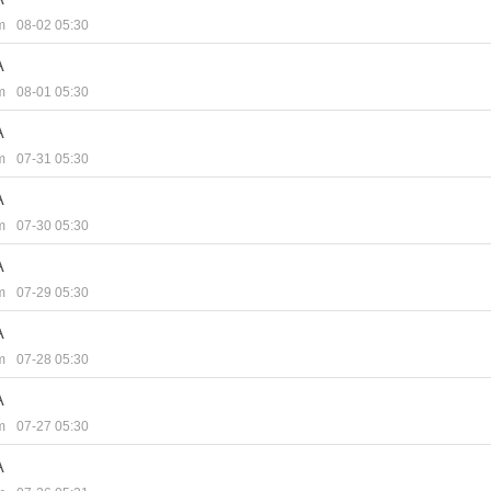
m
08-02 05:30
A
m
08-01 05:30
A
m
07-31 05:30
A
m
07-30 05:30
A
m
07-29 05:30
A
m
07-28 05:30
A
m
07-27 05:30
A