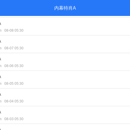
内幕特肖A
A
m
08-08 05:30
A
m
08-07 05:30
A
m
08-06 05:30
A
m
08-05 05:30
A
m
08-04 05:30
A
m
08-03 05:30
A