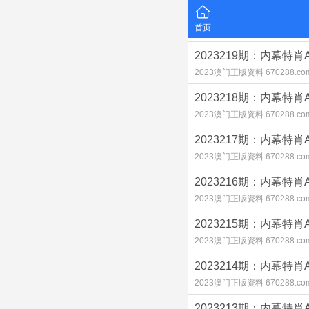
首页
2023219期：内幕特肖
2023澳门正版资料 670288.co
2023218期：内幕特肖
2023澳门正版资料 670288.co
2023217期：内幕特肖
2023澳门正版资料 670288.co
2023216期：内幕特肖
2023澳门正版资料 670288.co
2023215期：内幕特肖
2023澳门正版资料 670288.co
2023214期：内幕特肖
2023澳门正版资料 670288.co
2023213期：内幕特肖