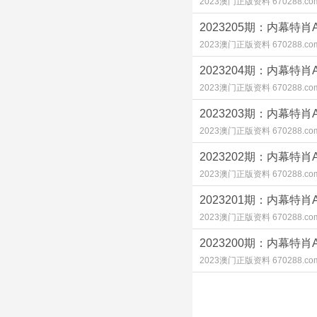
2023澳门正版资料 670288.co
2023205期：内幕特肖
2023澳门正版资料 670288.co
2023204期：内幕特肖
2023澳门正版资料 670288.co
2023203期：内幕特肖
2023澳门正版资料 670288.co
2023202期：内幕特肖
2023澳门正版资料 670288.co
2023201期：内幕特肖
2023澳门正版资料 670288.co
2023200期：内幕特肖
2023澳门正版资料 670288.co